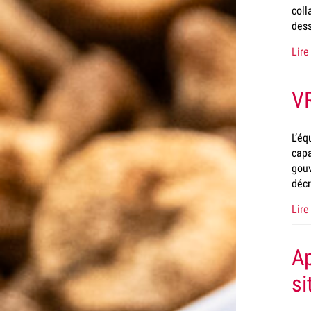
coll
dess
Lire 
VR
L’éq
capa
gouv
décr
Lire 
Ap
si