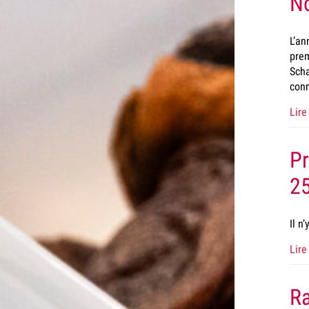
No
L’an
prem
Scha
conn
Lire 
Pr
2
Il n
Lire 
Ra