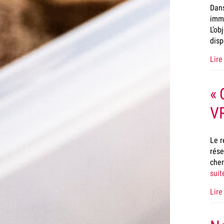
Dans
immo
L’ob
disp
Lire 
« 
VR
Le r
rése
cher
suit
Lire 