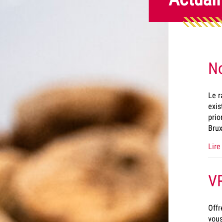
No
Le r
exis
prio
Brux
Lire 
VR
Offr
vous