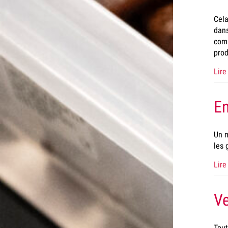
Cela
dans
comm
prod
Lire 
En
Un m
les
Lire 
Ve
Tout